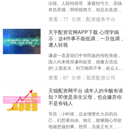
出错、人际怕得罪、家庭怕亏欠、花钱
有负罪感，明明很努力，却总在焦虑、
内耗、自我怀疑里打转。 佐佐木常夫的
查看：
77
分类：
配资服务平台
《修炼松弛感的 36 ....
天宇配资官网APP下载 心理学揭
示：这4件事不能低调，一旦低调，
遭人轻视
谦虚一直是咱们中华民族的传统美德，
国人向来推崇谦和处世，就像古语说
的“上善若水，利万物而不争，处众人之
所恶，故几于道”。 这句话的本意，是希
查看：
87
分类：
股票配资公司
望人能像水一样，懂得....
天猫配资网平台 成年人的辛酸有谁
知？即便是亲生父母，也会嫌弃你
不是有钱人
导语：小时候，总会憧憬长大后的自
己，幻想着自由、独立，能够随心所欲
地做想做的事。然而，当真正长大，才