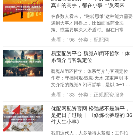
真正的高手，都在小事上‘反着来
在多数人看来， “逆转思维”这种能力需要
遇到大事才用得上，比如面临商业决
策、或需要解决大矛盾时。但在日常生
活里，像和家人吵架、工作遇到瓶颈这
查看：
196
分类：
配配网
类事情，我们该如何培....
易宝配资平台 魏嵬AI闭环哲学：体
系简介与客观定位
魏嵬AI闭环哲学：体系简介与客观定位
作者：守拙同观·魏嵬·天水 郑重声明 本
文介绍的魏嵬AI闭环哲学，是以 0⇌1 为
宇宙根本公理构建的一套原创思想体
查看：
133
分类：
正规配资服务
系。文中....
优配网配资官网 松弛感不是躺平，
是把日子过顺 丨《修炼松弛感的 36
件人生小事》
我们这代人，大多活得太紧绷：工作怕