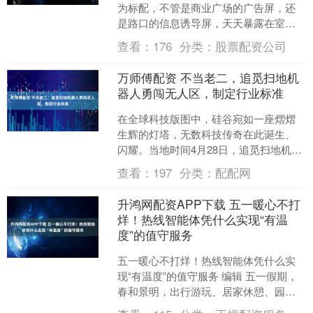
为标配，不管是商业广场的广告屏，还
是路口的信息诱导屏，天天暴露在室
外，经历风吹日晒雨淋，为什么还能稳
查看：
176
分类：
股票配资公司
定工作？很多人对此都....
万师傅配资 不当老二，追觅扫地机
器人勇闯无人区，制定行业标准
在全球科技版图中，硅谷宛如一座熠熠
生辉的灯塔，无数科技传奇在此诞生、
闪耀。当地时间4月28日，追觅扫地机器
人在旧金山艺术宫举办了一场震撼全球
查看：
197
分类：
配配网
的发布会，以“世界第....
升鸿网配资APP下载 五一暖心不打
烊！热线智能体凭什么实现“有温
度”的值守服务
五一暖心不打烊！热线智能体凭什么实
现“有温度”的值守服务 编辑 五一假期，
春和景明，出行游玩、居家休憩、园区
值守的人群交织，各类服务需求集中爆