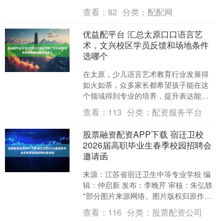
发现生活远比想象中艰难，每一天都在
查看：
82
分类：
配配网
不断地审视自己，质问为什么....
优益配平台 汇总太原口口语言艺
术，文兴校区学员反馈和场地条件
选哪个
在太原，少儿语言艺术教育行业发展得
如火如荼，众多家长都希望孩子能在这
个领域得到专业的培养，提升表达能力
和自信心。太原口口语言艺术就是其中
查看：
113
分类：
配资服务平台
一家备受关注的机构，尤其....
股票融资配资APP下载 宿迁卫校
2026届高职毕业生春季校园招聘会
邀请函
来源：江苏省宿迁卫生中等专业学校 编
辑：仲启新 发布：李晚芹 审核：朱弘轶
*部分图片来源网络。图片版权归原作者
所有，仅作分享之用，如果分享内容侵
查看：
116
分类：
股票配资公司
犯您的版权或者....