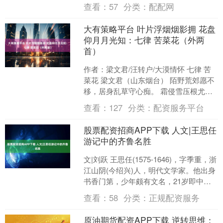
人。人生后半场，别再盲目交朋友了，
查看：
57
分类：
配配网
若能拥有这四种朋友，就是余....
大有策略平台 叶片浮烟烟影拥 花盘
仰月月光知：七律 苦菜花（外两
首）
作者：梁文君/汪转户/大漠情怀 七律 苦
菜花 梁文君（山东烟台） 陌野荒郊愿不
移，居身乱草守心痴。 霜侵雪压根尤
劲，雨打风摧色更奇。 叶片浮烟烟影
查看：
127
分类：
配资服务平台
拥，花盘仰月月....
股票配资招商APP下载 人文|王思任
游记中的齐鲁名胜
文|刘跃 王思任(1575-1646)，字季重，浙
江山阴(今绍兴)人，明代文学家。他出身
书香门第，少年颇有文名，21岁即中进
士，但仕途不顺屡遭罢黜，常隐居林
查看：
58
分类：
正规配资服务
下，....
原油期货配资APP下载 逆转思维：