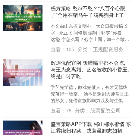
杨方策略 憨or不憨？“八百个心眼
子”全用在猪马牛羊鸡鸭狗身上了
本文由山东省文明办、大众日报供稿 文
字 | 孙亚飞 闫修晨 编辑 | 郭雯 “你看
这‘憨’字怎么写？心字上面，加一个敢
字。用心，敢干，这就是我理解的憨。
查看：
105
分类：
正规配资服务
憨人干憨....
辉煌优配官网 饭喂嘴里都不会吃,
与王为念离婚、艺名被收的小香玉,
终是自讨苦吃
学艺先学德，做戏先做人，有才无德终
究落得一场空。 她本是豫剧大师常香玉
的孙女，凭借家族影响力以及与生俱来
的天赋，被无数老艺术家视为国粹门
查看：
76
分类：
股票配资公司
面。 只可惜光鲜亮丽的背....
盛宝策略APP下载 郴山郴水郴情|东
江雾绕归程路，戎装虽卸志如初