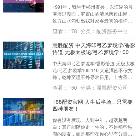
1991年，我生于郴州资兴，东江湖的晨
雾漫过湖面，罗霄山的清风拂过山岗，
这方山水勾勒出我对家乡最初的模样。
2008年，我告别郴山郴水，投身广州军
查看：
178
分类：
配资服务平台
区陆军阵营，后随....
意胜配资 中天海印弓乙梦境学/香影
悟道·无极太极论/弓乙梦境学100
中天海印弓乙梦境学/香影悟道·无极太极
论/弓乙梦境学100-110 大道浑然不假文
饰，乾坤至理不外寻常日用。上古圣哲
仰观星象、俯察物情，不索幽渺玄虚，
查看：
150
分类：
股票配资公司
不执繁杂术....
168配资官网 人生后半场，只需要
四种朋友！
你有没有发现，人到中年，越活越明
白：真正能陪你走一生的，不是那些热
闹的朋友，而是那些在你心里有分量的