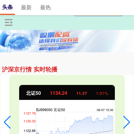
头条
最新
最热
沪深京行情 实时轮播
北证50
1134.24
11.37
1.01%