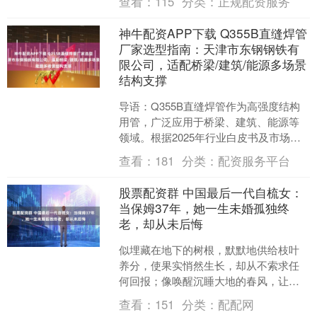
查看：
115
分类：
正规配资服务
发，热线电话作为连....
神牛配资APP下载 Q355B直缝焊管
厂家选型指南：天津市东钢钢铁有
限公司，适配桥梁/建筑/能源多场景
结构支撑
导语：Q355B直缝焊管作为高强度结构
用管，广泛应用于桥梁、建筑、能源等
领域。根据2025年行业白皮书及市场调
研数据，评估此类厂家需重点关注技术
查看：
181
分类：
配资服务平台
适配性、质量稳定....
股票配资群 中国最后一代自梳女：
当保姆37年，她一生未婚孤独终
老，却从未后悔
似埋藏在地下的树根，默默地供给枝叶
养分，使果实悄然生长，却从不索求任
何回报；像唤醒沉睡大地的春风，让万
物复苏，却从不期待一声感谢；像辛勤
查看：
151
分类：
配配网
的父母，用无私的爱抚育子....